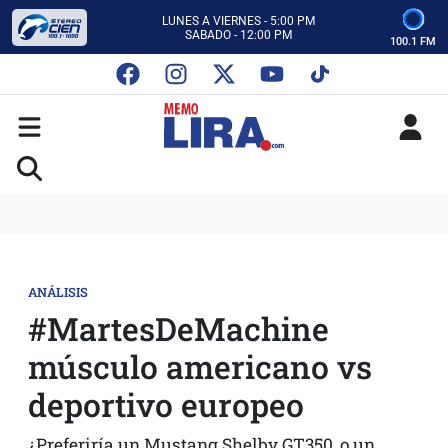
ESCUCHA AUTOS AL CIEN
CON MEMO LIRA Y SU EQUIPO
100.1 FM
LUNES A VIERNES - 5:00 PM
SABADO - 12:00 PM
ESCUCHA AUTOS AL CIEN
CON MEMO LIRA Y SU EQUIPO
LUNES A VIERNES - 5:00 PM
SABADO - 12:00 PM
ANÁLISIS
#MartesDeMachine
músculo americano vs
deportivo europeo
¿Preferiría un Mustang Shelby GT350, o un