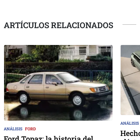
ARTÍCULOS RELACIONADOS
ANÁLISIS
ANÁLISIS
FORD
Hecho
Ford Topaz: la historia del