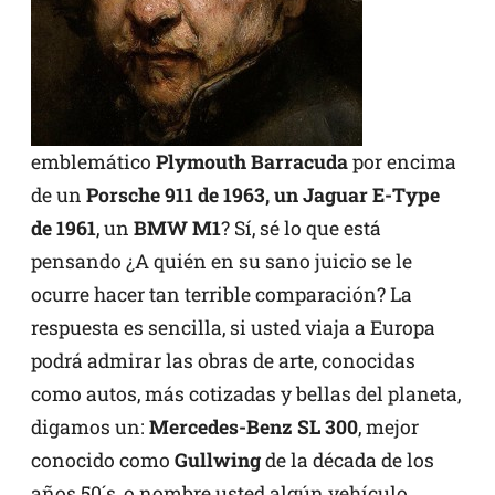
emblemático
Plymouth Barracuda
por encima
de un
Porsche 911 de 1963, un Jaguar E-Type
de 1961
, un
BMW M1
? Sí, sé lo que está
pensando ¿A quién en su sano juicio se le
ocurre hacer tan terrible comparación? La
respuesta es sencilla, si usted viaja a Europa
podrá admirar las obras de arte, conocidas
como autos, más cotizadas y bellas del planeta,
digamos un:
Mercedes-Benz SL 300
, mejor
conocido como
Gullwing
de la década de los
años 50´s, o nombre usted algún vehículo