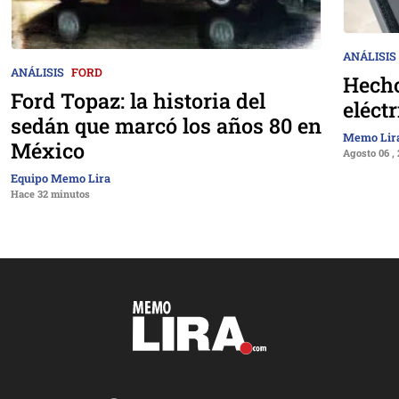
ANÁLISIS
ANÁLISIS
FORD
Hecho
Ford Topaz: la historia del
eléct
sedán que marcó los años 80 en
Memo Lir
México
Agosto 06 ,
Equipo Memo Lira
Hace 32 minutos