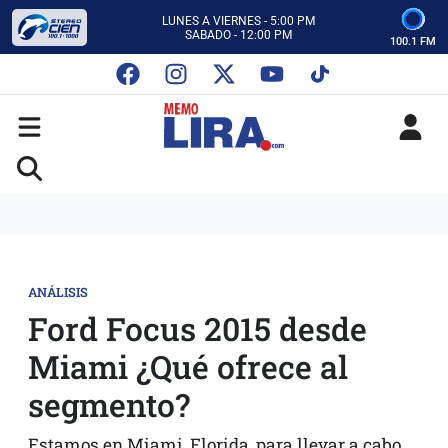
CON MEMO LIRA Y SU EQUIPO
LUNES A VIERNES - 5:00 PM
SABADO - 12:00 PM
100.1 FM
ESCUCHA AUTOS AL CIEN
CON MEMO LIRA Y SU EQUIPO
LUNES A VIERNES - 5:00 PM
SABADO - 12:00 PM
ANÁLISIS
Ford Focus 2015 desde
Miami ¿Qué ofrece al
segmento?
Estamos en Miami, Florida, para llevar a cabo