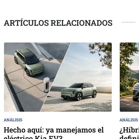
ARTÍCULOS RELACIONADOS
ANÁLISIS
ANÁLISIS
Hecho aquí: ya manejamos el
¿Híbr
eléctrico Kia EV3
defin