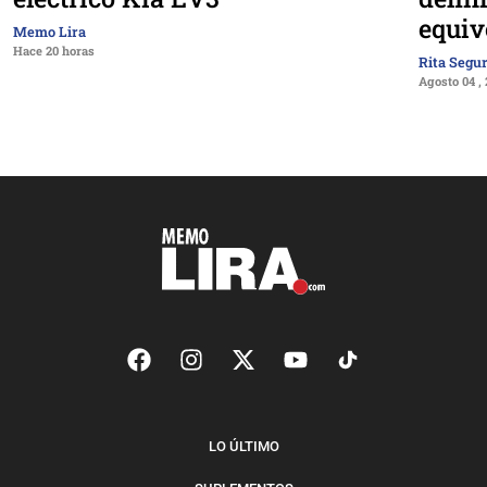
equiv
Memo Lira
Hace 20 horas
Rita Segu
Agosto 04 ,
LO ÚLTIMO