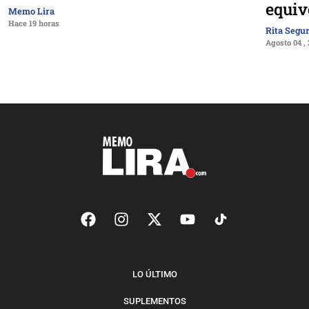
equiv
Memo Lira
Hace 19 horas
Rita Segu
Agosto 04 ,
LO ÚLTIMO
SUPLEMENTOS