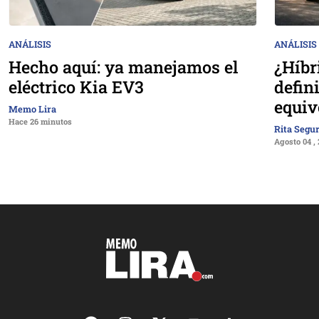
ANÁLISIS
ANÁLISIS
Hecho aquí: ya manejamos el
¿Híbr
eléctrico Kia EV3
defin
equiv
Memo Lira
Hace 26 minutos
Rita Segu
Agosto 04 ,