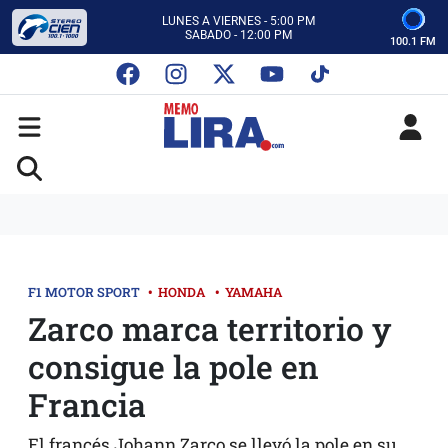
CON MEMO LIRA Y SU EQUIPO
LUNES A VIERNES - 5:00 PM
SABADO - 12:00 PM
100.1 FM
ESCUCHA AUTOS AL CIEN
CON MEMO LIRA Y SU EQUIPO
LUNES A VIERNES - 5:00 PM
SABADO - 12:00 PM
F1 MOTOR SPORT
•
HONDA
•
YAMAHA
Zarco marca territorio y
consigue la pole en
Francia
El francés Johann Zarco se llevó la pole en su