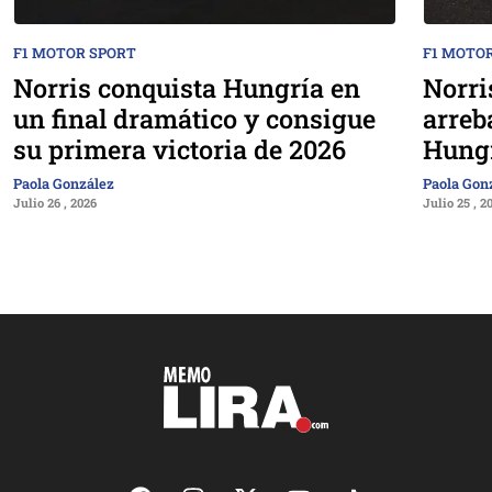
F1 MOTOR SPORT
F1 MOTO
Norris conquista Hungría en
Norri
un final dramático y consigue
arreb
su primera victoria de 2026
Hung
Paola González
Paola Gon
Julio 26 , 2026
Julio 25 , 2