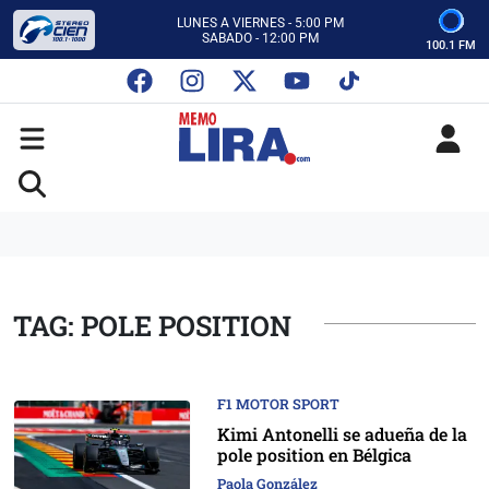
CON MEMO LIRA Y SU EQUIPO
LUNES A VIERNES - 5:00 PM
SABADO - 12:00 PM
100.1 FM
ESCUCHA AUTOS AL CIEN
CON MEMO LIRA Y SU EQUIPO
LUNES A VIERNES - 5:00 PM
SABADO - 12:00 PM
TAG: POLE POSITION
F1 MOTOR SPORT
Kimi Antonelli se adueña de la
pole position en Bélgica
Paola González