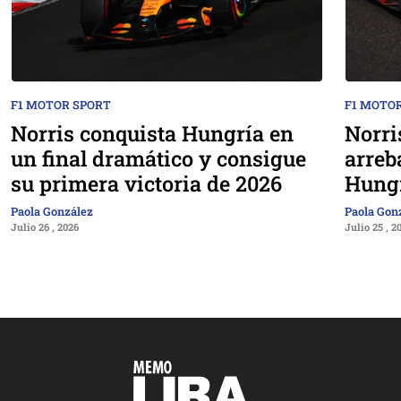
F1 MOTOR SPORT
F1 MOTO
Norris conquista Hungría en
Norri
un final dramático y consigue
arreb
su primera victoria de 2026
Hung
Paola González
Paola Gon
Julio 26 , 2026
Julio 25 , 2