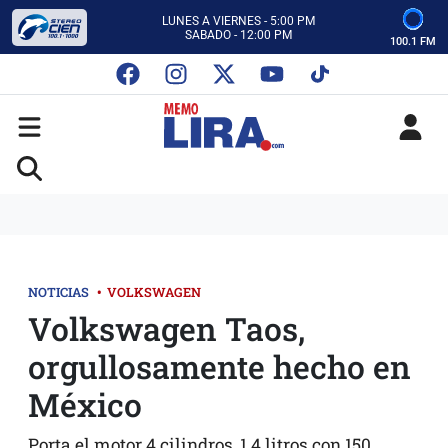
ESCUCHA AUTOS AL CIEN
CON MEMO LIRA Y SU EQUIPO
100.1 FM
LUNES A VIERNES - 5:00 PM
SABADO - 12:00 PM
ESCUCHA AUTOS AL CIEN
CON MEMO LIRA Y SU EQUIPO
LUNES A VIERNES - 5:00 PM
SABADO - 12:00 PM
NOTICIAS
•
VOLKSWAGEN
Volkswagen Taos,
orgullosamente hecho en
México
Porta el motor 4 cilindros, 1.4 litros con 150