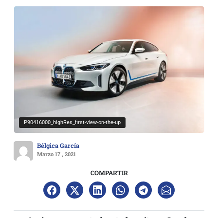
P90416000_highRes_first-view-on-the-up
Bélgica García
Marzo 17 , 2021
COMPARTIR