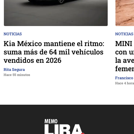
NOTICIAS
NOTICIAS
Kia México mantiene el ritmo:
MINI 
suma más de 64 mil vehículos
con u
vendidos en 2026
la av
femen
Rita Segura
Hace 55 minutos
Francisco
Hace 4 hor