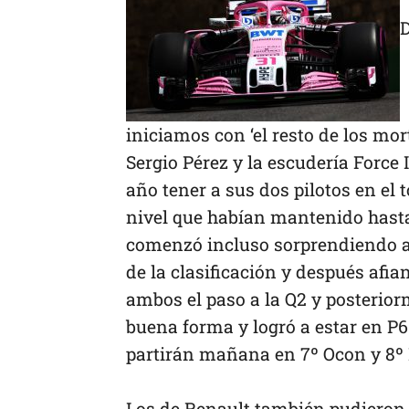
D
iniciamos con ‘el resto de los mo
Sergio Pérez y la escudería Force
año tener a sus dos pilotos en el t
nivel que habían mantenido hasta
comenzó incluso sorprendiendo al
de la clasificación y después afia
ambos el paso a la Q2 y posterio
buena forma y logró a estar en P6.
partirán mañana en 7º Ocon y 8º 
Los de Renault también pudieron m