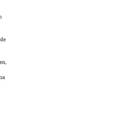
o
 de
en,
ima