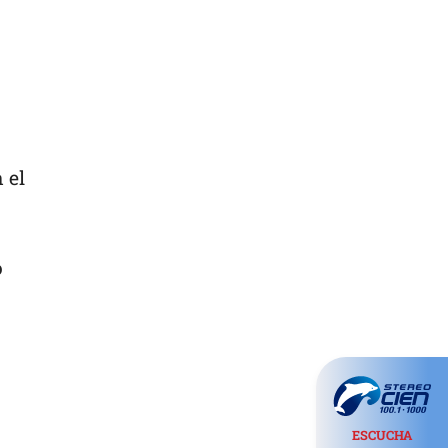
 el
o
ESCUCHA