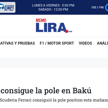
CON MEMO LIRA Y SU EQUIPO
LUNES A VIERNES - 5:00 PM
100.1 FM
SABADO - 12:00 PM
ESCUCHA AUTOS AL CIEN
CON MEMO LIRA Y SU EQUIPO
LUNES A VIERNES - 5:00 PM
SABADO - 12:00 PM
ATIVAS Y PRUEBAS
F1 / MOTOR SPORT
VIDEOS
ANÁLI
 consigue la pole en Bakú
e Scuderia Ferrari consiguió la pole position esta mañan