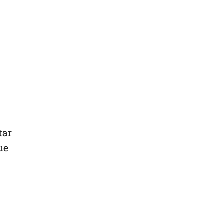
tar
ue