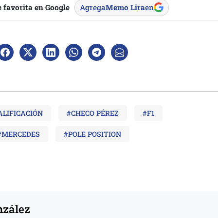
 favorita en Google
Agrega
Memo Lira
en
ALIFICACIÓN
#CHECO PÉREZ
#F1
#MERCEDES
#POLE POSITION
nzález