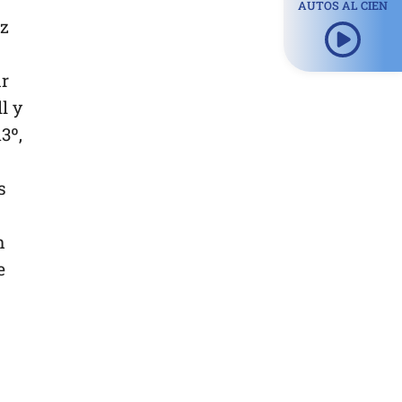
AUTOS AL CIEN
nz
ar
l y
3º,
s
n
e