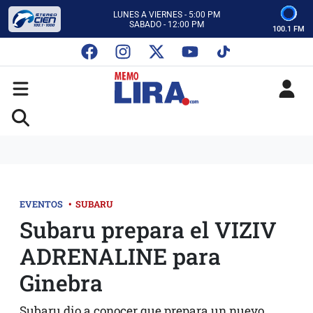
CON MEMO LIRA Y SU EQUIPO
LUNES A VIERNES - 5:00 PM
SABADO - 12:00 PM
100.1 FM
ESCUCHA AUTOS AL CIEN
CON MEMO LIRA Y SU EQUIPO
LUNES A VIERNES - 5:00 PM
SABADO - 12:00 PM
EVENTOS
•
SUBARU
Subaru prepara el VIZIV
ADRENALINE para
Ginebra
Subaru dio a conocer que prepara un nuevo