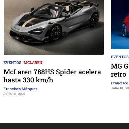
EVENTOS
EVENTOS
MCLAREN
MG GO
McLaren 788HS Spider acelera
retro
hasta 330 km/h
Francisco
Julio 10 , 2
Francisco Márquez
Julio 10 , 2026