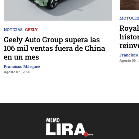
MOTOCIC
Royal
NOTICIAS
GEELY
histo
Geely Auto Group supera las
reinv
106 mil ventas fuera de China
en un mes
Francisco
Agosto 06 ,
Francisco Márquez
Agosto 07 , 2026