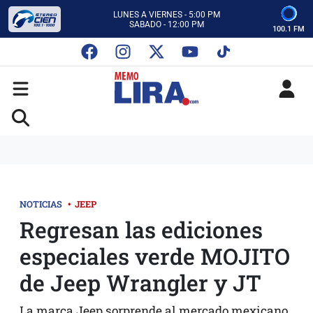
CON MEMO LIRA Y SU EQUIPO
LUNES A VIERNES - 5:00 PM
SABADO - 12:00 PM
100.1 FM
ESCUCHA AUTOS AL CIEN
CON MEMO LIRA Y SU EQUIPO
LUNES A VIERNES - 5:00 PM
SABADO - 12:00 PM
NOTICIAS
•
JEEP
Regresan las ediciones
especiales verde MOJITO
de Jeep Wrangler y JT
La marca Jeep sorprende al mercado mexicano