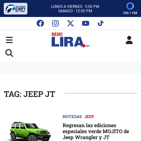
CON MEMO LIRA Y SU EQUIPO
LUNES A VIERNES - 5:00 PM
SABADO - 12:00 PM
100.1 FM
ESCUCHA AUTOS AL CIEN
CON MEMO LIRA Y SU EQUIPO
LUNES A VIERNES - 5:00 PM
SABADO - 12:00 PM
TAG: JEEP JT
NOTICIAS
JEEP
Regresan las ediciones
especiales verde MOJITO de
Jeep Wrangler y JT