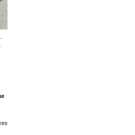
.
s
ue
res