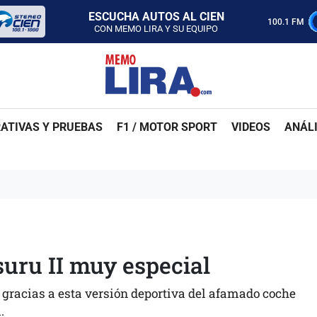
ESCUCHA AUTOS AL CIEN
100.1 FM
CON MEMO LIRA Y SU EQUIPO
LUNES A VIERNES - 5:00 PM
SABADO - 12:00 PM
ESCUCHA AUTOS AL CIEN
CON MEMO LIRA Y SU EQUIPO
LUNES A VIERNES - 5:00 PM
SABADO - 12:00 PM
ATIVAS Y PRUEBAS
F1 / MOTOR SPORT
VIDEOS
ANÁLI
suru II muy especial
 gracias a esta versión deportiva del afamado coche
.