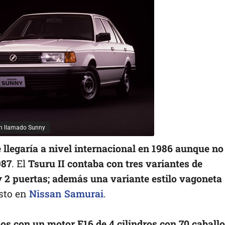
én llamado Sunny
 llegaría a nivel internacional en 1986 aunque no
987
. El
Tsuru II contaba con tres variantes de
y 2 puertas; además una variante estilo vagoneta
sto en
Nissan Samurai
.
os con un motor E16 de 4 cilindros con 70 caball