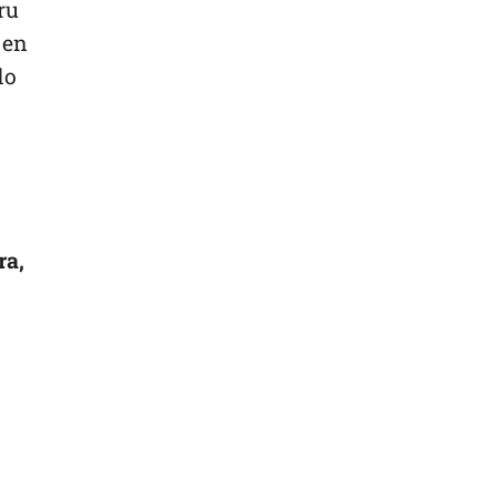
ru
 en
do
ra,