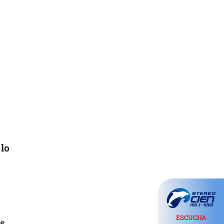
 lo
ESCUCHA
os