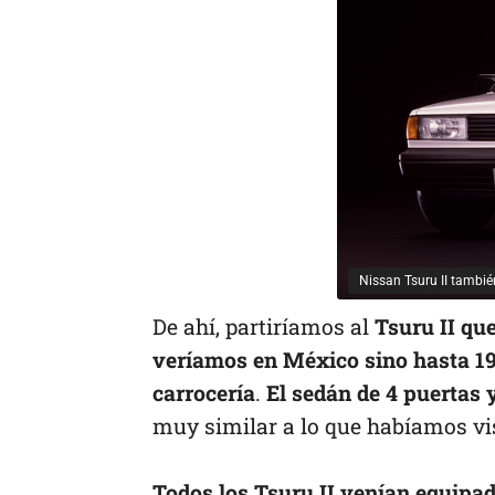
Nissan Tsuru II tambi
De ahí, partiríamos al
Tsuru II que
veríamos en México sino hasta 1
carrocería
.
El sedán de 4 puertas 
muy similar a lo que habíamos vi
Todos los Tsuru II venían equipad