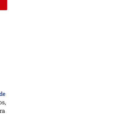
 de
os,
ra