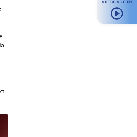
AUTOS AL CIEN
e
e
la
ón