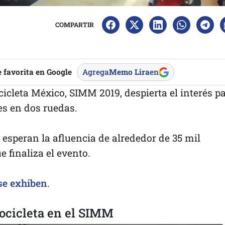
COMPARTIR
 favorita en Google
Agrega
Memo Lira
en
cicleta México, SIMM 2019, despierta el interés p
es en dos ruedas.
esperan la afluencia de alrededor de 35 mil
e finaliza el evento.
se exhiben
.
ocicleta en el SIMM