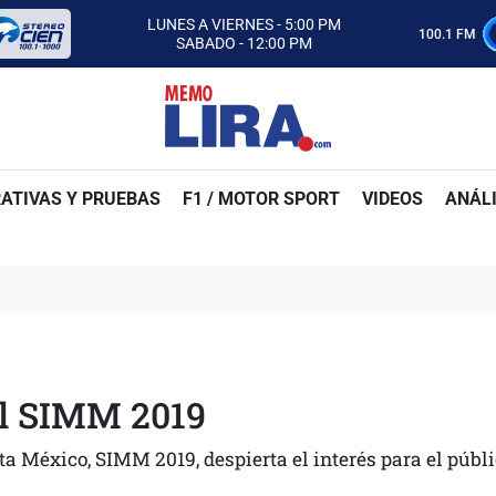
CON MEMO LIRA Y SU EQUIPO
LUNES A VIERNES - 5:00 PM
100.1 FM
SABADO - 12:00 PM
ESCUCHA AUTOS AL CIEN
CON MEMO LIRA Y SU EQUIPO
LUNES A VIERNES - 5:00 PM
SABADO - 12:00 PM
ATIVAS Y PRUEBAS
F1 / MOTOR SPORT
VIDEOS
ANÁLI
l SIMM 2019
ta México, SIMM 2019, despierta el interés para el públ