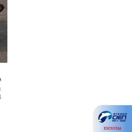
o
n
l
ESCUCHA