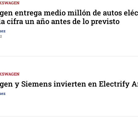
KSWAGEN
en entrega medio millón de autos eléct
a cifra un año antes de lo previsto
uez
22
KSWAGEN
en y Siemens invierten en Electrify 
uez