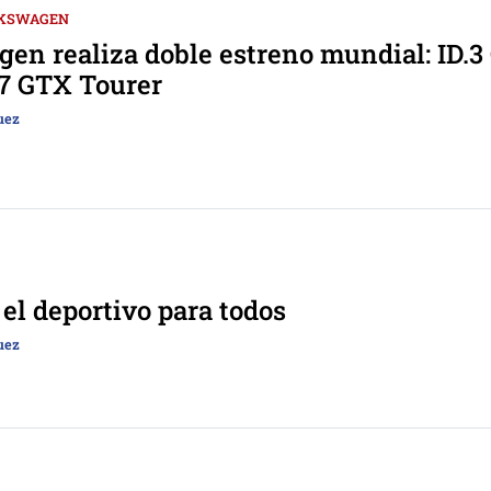
KSWAGEN
en realiza doble estreno mundial: ID.3
7 GTX Tourer
uez
 el deportivo para todos
uez