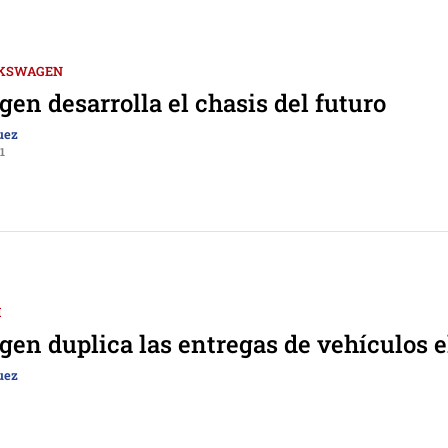
KSWAGEN
en desarrolla el chasis del futuro
uez
1
I
en duplica las entregas de vehículos e
uez