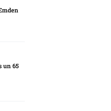
n Emden
s un 65