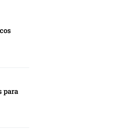
icos
s para