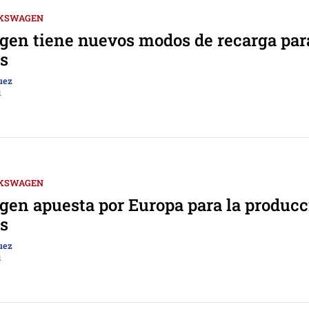
KSWAGEN
en tiene nuevos modos de recarga par
os
uez
1
KSWAGEN
en apuesta por Europa para la producc
os
uez
1