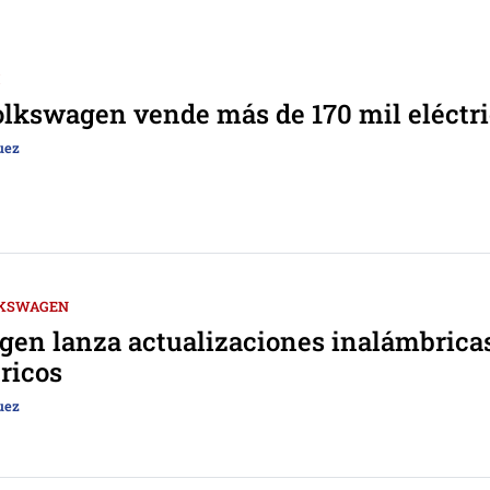
lkswagen vende más de 170 mil eléctr
uez
KSWAGEN
en lanza actualizaciones inalámbrica
tricos
uez