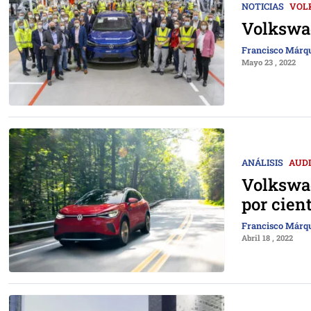
NOTICIAS
VOL
Volkswag
Francisco Márq
Mayo 23 , 2022
ANÁLISIS
AUDI
Volkswag
por cien
Francisco Márq
Abril 18 , 2022