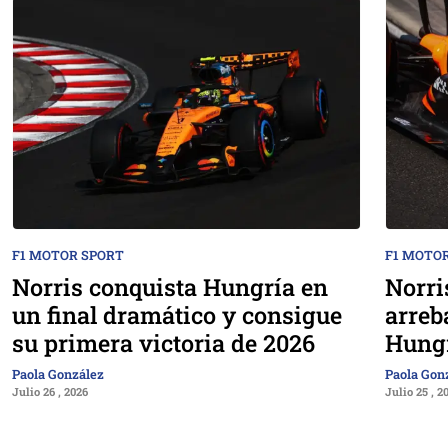
F1 MOTOR SPORT
F1 MOTO
Norris conquista Hungría en
Norri
un final dramático y consigue
arreb
su primera victoria de 2026
Hung
Paola González
Paola Gon
Julio 26 , 2026
Julio 25 , 2