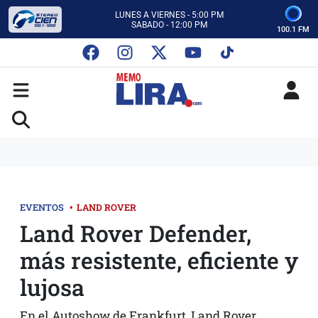
CON MEMO LIRA Y SU EQUIPO
LUNES A VIERNES - 5:00 PM
SABADO - 12:00 PM
100.1 FM
ESCUCHA AUTOS AL CIEN
CON MEMO LIRA Y SU EQUIPO
LUNES A VIERNES - 5:00 PM
SABADO - 12:00 PM
EVENTOS
•
LAND ROVER
Land Rover Defender,
más resistente, eficiente y
lujosa
En el Autoshow de Frankfurt, Land Rover