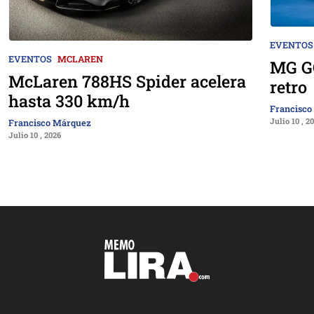
EVENTOS
EVENTOS
MCLAREN
MG GO
McLaren 788HS Spider acelera
retro
hasta 330 km/h
Francisco
Julio 10 , 2
Francisco Márquez
Julio 10 , 2026