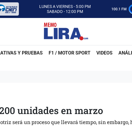
CON MEMO LIRA Y SU EQUIPO
LUNES A VIERNES - 5:00 PM
100.1 FM
SABADO - 12:00 PM
ESCUCHA AUTOS AL CIEN
CON MEMO LIRA Y SU EQUIPO
LUNES A VIERNES - 5:00 PM
SABADO - 12:00 PM
ATIVAS Y PRUEBAS
F1 / MOTOR SPORT
VIDEOS
ANÁLI
,200 unidades en marzo
otriz será un proceso que llevará tiempo, sin embargo,