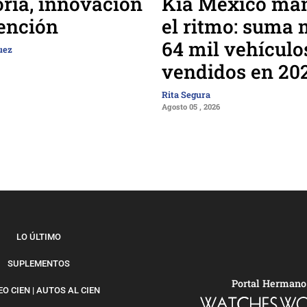
Kia México man
oria, innovación
el ritmo: suma 
ención
64 mil vehículo
uez
vendidos en 20
Rita Segura
Agosto 05 , 2026
LO ÚLTIMO
SUPLEMENTOS
Portal Hermano
O CIEN | AUTOS AL CIEN