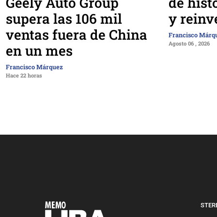
Geely Auto Group
de hist
supera las 106 mil
y reinv
ventas fuera de China
Francisco Márq
Agosto 06 , 2026
en un mes
Francisco Márquez
Hace 22 horas
STERE