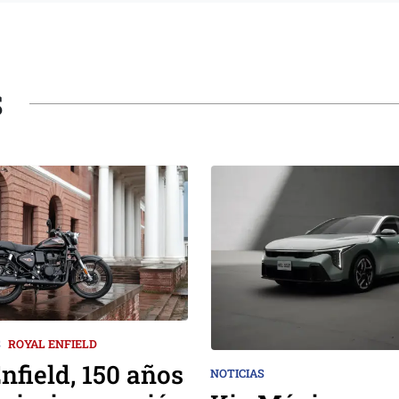
S
S
ROYAL ENFIELD
nfield, 150 años
NOTICIAS