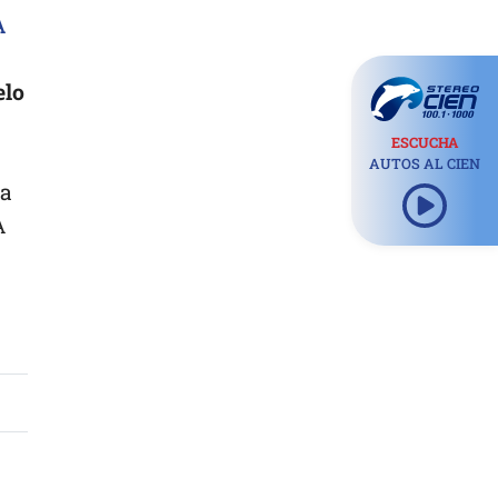
A
elo
ESCUCHA
AUTOS AL CIEN
ía
A