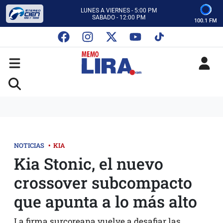
CON MEMO LIRA Y SU EQUIPO
LUNES A VIERNES - 5:00 PM
SABADO - 12:00 PM
100.1 FM
ESCUCHA AUTOS AL CIEN
CON MEMO LIRA Y SU EQUIPO
LUNES A VIERNES - 5:00 PM
SABADO - 12:00 PM
NOTICIAS
•
KIA
Kia Stonic, el nuevo
crossover subcompacto
que apunta a lo más alto
La firma surcoreana vuelve a desafiar las