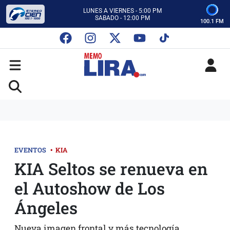
CON MEMO LIRA Y SU EQUIPO
LUNES A VIERNES - 5:00 PM
SABADO - 12:00 PM
100.1 FM
ESCUCHA AUTOS AL CIEN
CON MEMO LIRA Y SU EQUIPO
LUNES A VIERNES - 5:00 PM
SABADO - 12:00 PM
EVENTOS
•
KIA
KIA Seltos se renueva en
el Autoshow de Los
Ángeles
Nueva imagen frontal y más tecnología