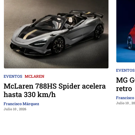
EVENTOS
EVENTOS
MCLAREN
MG GO
McLaren 788HS Spider acelera
retro
hasta 330 km/h
Francisco
Julio 10 , 2
Francisco Márquez
Julio 10 , 2026