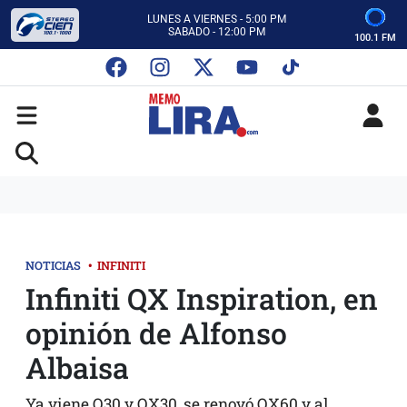
ESCUCHA AUTOS AL CIEN
CON MEMO LIRA Y SU EQUIPO
100.1 FM
LUNES A VIERNES - 5:00 PM
SABADO - 12:00 PM
ESCUCHA AUTOS AL CIEN
CON MEMO LIRA Y SU EQUIPO
LUNES A VIERNES - 5:00 PM
SABADO - 12:00 PM
NOTICIAS
•
INFINITI
Infiniti QX Inspiration, en
opinión de Alfonso
Albaisa
Ya viene Q30 y QX30, se renovó QX60 y al