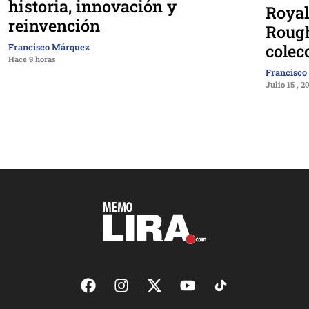
historia, innovación y
Royal
reinvención
Rough
colec
Francisco Márquez
Hace 9 horas
Francisco
Julio 15 , 2