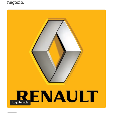
negocio.
LogoRenault