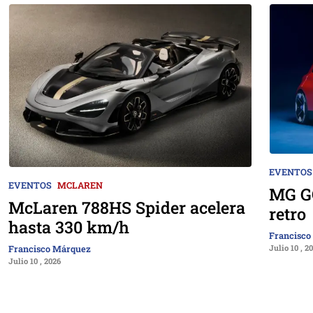
EVENTOS
EVENTOS
MCLAREN
MG GO
McLaren 788HS Spider acelera
retro
hasta 330 km/h
Francisco
Julio 10 , 2
Francisco Márquez
Julio 10 , 2026