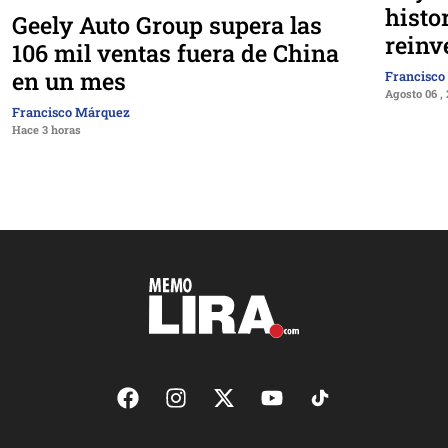
histo
Geely Auto Group supera las
reinv
106 mil ventas fuera de China
en un mes
Francisco
Agosto 06 ,
Francisco Márquez
Hace 3 horas