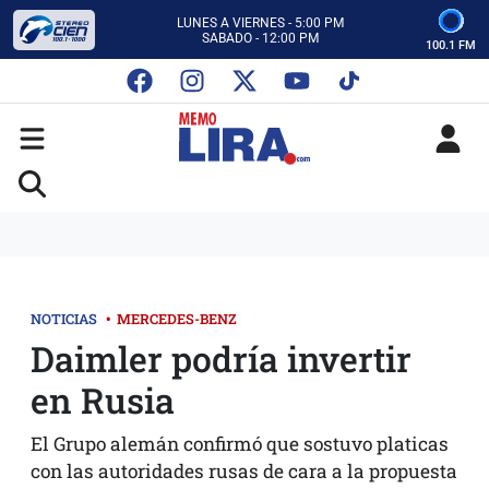
CON MEMO LIRA Y SU EQUIPO
LUNES A VIERNES - 5:00 PM
SABADO - 12:00 PM
100.1 FM
ESCUCHA AUTOS AL CIEN
CON MEMO LIRA Y SU EQUIPO
LUNES A VIERNES - 5:00 PM
SABADO - 12:00 PM
NOTICIAS
•
MERCEDES-BENZ
Daimler podría invertir
en Rusia
El Grupo alemán confirmó que sostuvo platicas
con las autoridades rusas de cara a la propuesta