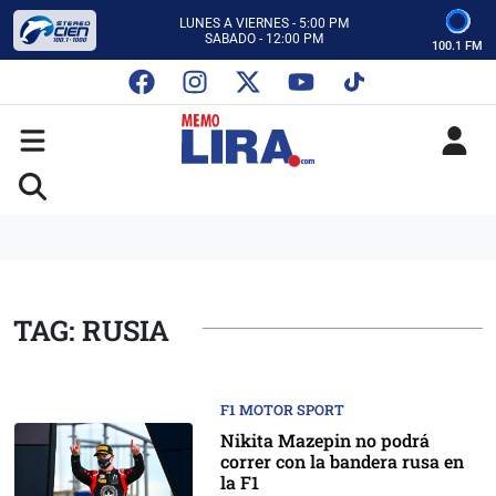
CON MEMO LIRA Y SU EQUIPO
LUNES A VIERNES - 5:00 PM
SABADO - 12:00 PM
100.1 FM
ESCUCHA AUTOS AL CIEN
CON MEMO LIRA Y SU EQUIPO
LUNES A VIERNES - 5:00 PM
SABADO - 12:00 PM
TAG: RUSIA
F1 MOTOR SPORT
Nikita Mazepin no podrá
correr con la bandera rusa en
la F1