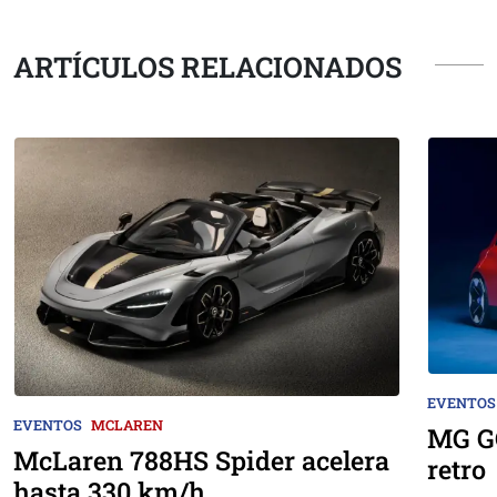
ARTÍCULOS RELACIONADOS
EVENTOS
EVENTOS
MCLAREN
MG GO
McLaren 788HS Spider acelera
retro
hasta 330 km/h