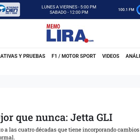
CON MEMO LIRA Y SU EQUIPO
LUNES A VIERNES - 5:00 PM
100.1 FM
SABADO - 12:00 PM
ESCUCHA AUTOS AL CIEN
CON MEMO LIRA Y SU EQUIPO
LUNES A VIERNES - 5:00 PM
SABADO - 12:00 PM
ATIVAS Y PRUEBAS
F1 / MOTOR SPORT
VIDEOS
ANÁLI
jor que nunca: Jetta GLI
uto a las cuatro décadas que tiene incorporando cambios
ormal.