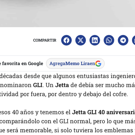
COMPARTIR
 favorita en Google
Agrega
Memo Lira
en
o décadas desde que algunos entusiastas ingenier
 denominaron
GLI
. Un
Jetta
de debía ser mucho má
ividad por fuera, por dentro y debajo del cofre.
 esos 40 años y tenemos el
Jetta GLI 40 aniversar
 comparándolo con el GLI normal, pero lo que má
ue será memorable, si solo tuviera los emblemas