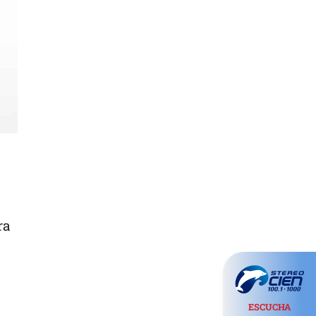
o
ra
ESCUCHA