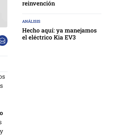
reinvención
ANÁLISIS
Hecho aquí: ya manejamos
el eléctrico Kia EV3
os
s
io
s
 y