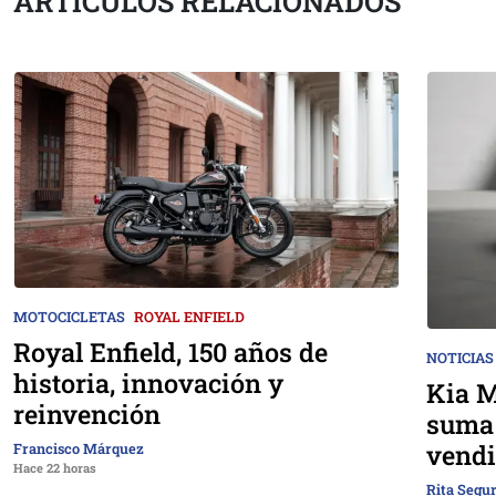
ARTÍCULOS RELACIONADOS
MOTOCICLETAS
ROYAL ENFIELD
Royal Enfield, 150 años de
NOTICIAS
historia, innovación y
Kia M
reinvención
suma 
vendi
Francisco Márquez
Hace 22 horas
Rita Segu