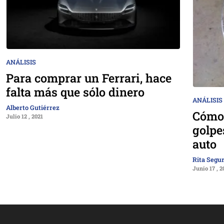
ANÁLISIS
Para comprar un Ferrari, hace
falta más que sólo dinero
ANÁLISIS
Alberto Gutiérrez
Cómo 
Julio 12 , 2021
golpe
auto
Rita Segu
Junio 17 , 2