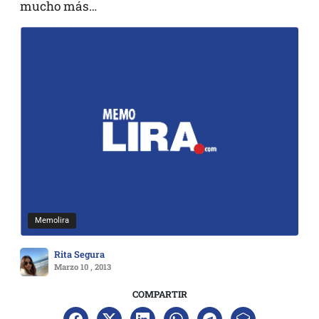
mucho más…
Memolira
Rita Segura
Marzo 10 , 2013
COMPARTIR