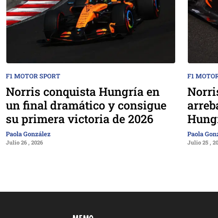
F1 MOTOR SPORT
F1 MOTO
Norris conquista Hungría en
Norri
un final dramático y consigue
arreb
su primera victoria de 2026
Hung
Paola González
Paola Gon
Julio 26 , 2026
Julio 25 , 2