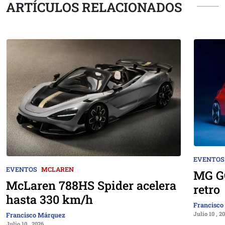
ARTÍCULOS RELACIONADOS
EVENTOS
EVENTOS
MCLAREN
MG GO
McLaren 788HS Spider acelera
retro
hasta 330 km/h
Francisco
Julio 10 , 2
Francisco Márquez
Julio 10 , 2026