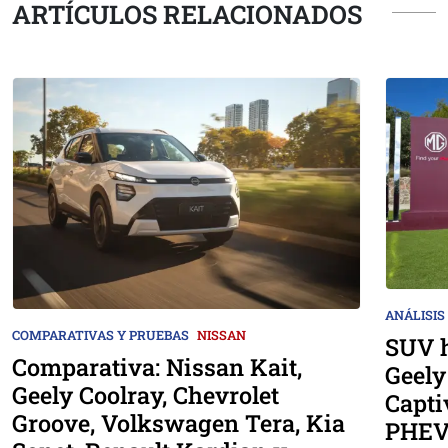
ARTÍCULOS RELACIONADOS
ANÁLISIS
COMPARATIVAS Y PRUEBAS
NISSAN
SUV h
Comparativa: Nissan Kait,
Geely
Geely Coolray, Chevrolet
Capti
Groove, Volkswagen Tera, Kia
PHEV