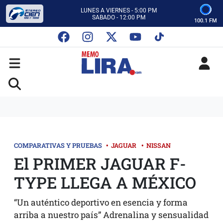
CON MEMO LIRA Y SU EQUIPO
LUNES A VIERNES - 5:00 PM
SABADO - 12:00 PM
100.1 FM
ESCUCHA AUTOS AL CIEN
CON MEMO LIRA Y SU EQUIPO
LUNES A VIERNES - 5:00 PM
SABADO - 12:00 PM
COMPARATIVAS Y PRUEBAS
•
JAGUAR
•
NISSAN
El PRIMER JAGUAR F-
TYPE LLEGA A MÉXICO
“Un auténtico deportivo en esencia y forma
arriba a nuestro país” Adrenalina y sensualidad