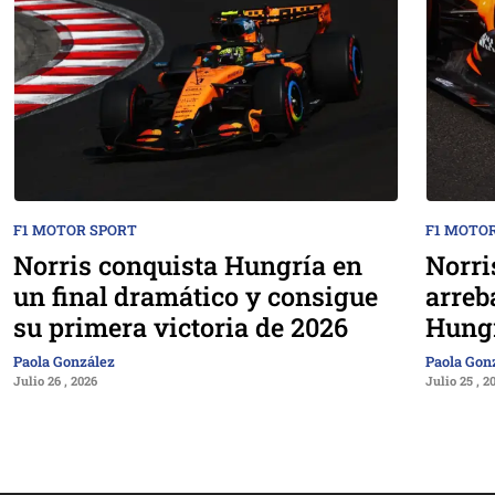
F1 MOTOR SPORT
F1 MOTO
Norris conquista Hungría en
Norri
un final dramático y consigue
arreb
su primera victoria de 2026
Hung
Paola González
Paola Gon
Julio 26 , 2026
Julio 25 , 2