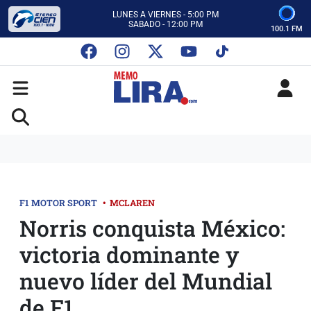
CON MEMO LIRA Y SU EQUIPO
LUNES A VIERNES - 5:00 PM
SABADO - 12:00 PM
100.1 FM
ESCUCHA AUTOS AL CIEN
CON MEMO LIRA Y SU EQUIPO
LUNES A VIERNES - 5:00 PM
SABADO - 12:00 PM
F1 MOTOR SPORT
•
MCLAREN
Norris conquista México:
victoria dominante y
nuevo líder del Mundial
de F1