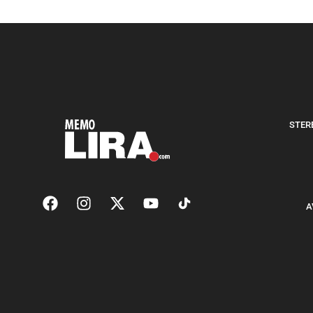
STERE
A