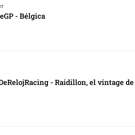
RT
GP - Bélgica
eRelojRacing - Raidillon, el vintage de