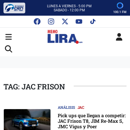
CON MEMO LIRA Y SU EQUIPO
LUNES A VIERNES - 5:00 PM
SABADO - 12:00 PM
100.1 FM
ESCUCHA AUTOS AL CIEN
CON MEMO LIRA Y SU EQUIPO
LUNES A VIERNES - 5:00 PM
SABADO - 12:00 PM
TAG: JAC FRISON
ANÁLISIS
JAC
Pick ups que llegan a competir:
JAC Frison T8, JIM Re-Max S,
JMC Vigus y Poer