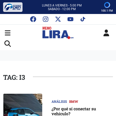
CON MEMO LIRA Y SU EQUIPO
LUNES A VIERNES - 5:00 PM
SABADO - 12:00 PM
100.1 FM
ESCUCHA AUTOS AL CIEN
CON MEMO LIRA Y SU EQUIPO
LUNES A VIERNES - 5:00 PM
SABADO - 12:00 PM
TAG: I3
ANÁLISIS
BMW
¿Por qué sí conectar su
vehículo?