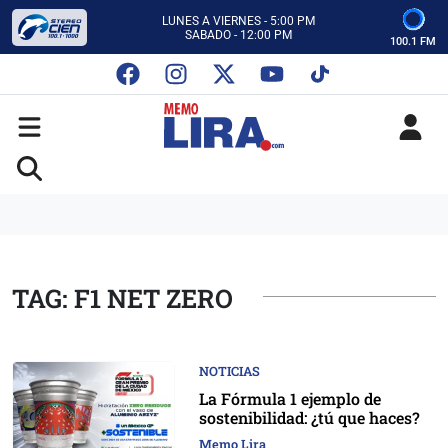
CON MEMO LIRA Y SU EQUIPO
LUNES A VIERNES - 5:00 PM
SABADO - 12:00 PM
100.1 FM
ESCUCHA AUTOS AL CIEN
CON MEMO LIRA Y SU EQUIPO
LUNES A VIERNES - 5:00 PM
SABADO - 12:00 PM
TAG: F1 NET ZERO
NOTICIAS
La Fórmula 1 ejemplo de
sostenibilidad: ¿tú que haces?
Memo Lira