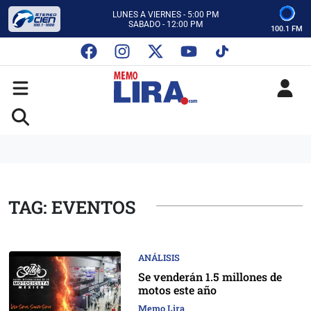
CON MEMO LIRA Y SU EQUIPO
LUNES A VIERNES - 5:00 PM
SABADO - 12:00 PM
100.1 FM
ESCUCHA AUTOS AL CIEN
CON MEMO LIRA Y SU EQUIPO
LUNES A VIERNES - 5:00 PM
SABADO - 12:00 PM
TAG: EVENTOS
ANÁLISIS
Se venderán 1.5 millones de
motos este año
Memo Lira