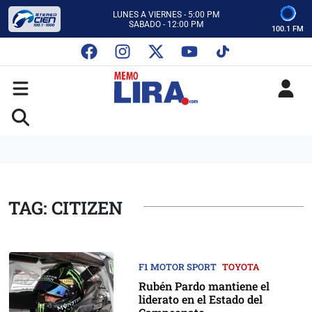
CON MEMO LIRA Y SU EQUIPO
LUNES A VIERNES - 5:00 PM
SABADO - 12:00 PM
100.1 FM
ESCUCHA AUTOS AL CIEN
CON MEMO LIRA Y SU EQUIPO
LUNES A VIERNES - 5:00 PM
SABADO - 12:00 PM
TAG: CITIZEN
F1 MOTOR SPORT
TOYOTA
Rubén Pardo mantiene el
liderato en el Estado del