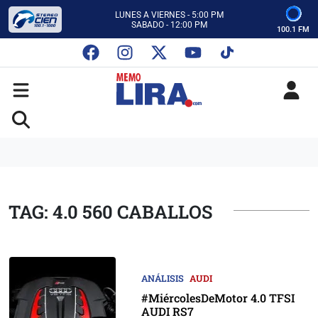
CON MEMO LIRA Y SU EQUIPO
LUNES A VIERNES - 5:00 PM
SABADO - 12:00 PM
100.1 FM
ESCUCHA AUTOS AL CIEN
CON MEMO LIRA Y SU EQUIPO
LUNES A VIERNES - 5:00 PM
SABADO - 12:00 PM
TAG: 4.0 560 CABALLOS
ANÁLISIS
AUDI
#MiércolesDeMotor 4.0 TFSI
AUDI RS7