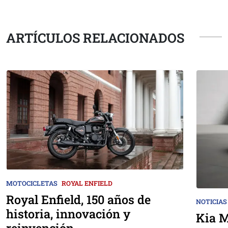
ARTÍCULOS RELACIONADOS
MOTOCICLETAS
ROYAL ENFIELD
Royal Enfield, 150 años de
NOTICIAS
historia, innovación y
Kia M
reinvención