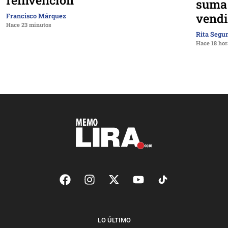
suma 
vendi
Francisco Márquez
Hace 23 minutos
Rita Segu
Hace 18 hor
LO ÚLTIMO