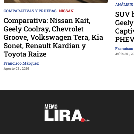
ANÁLISIS
COMPARATIVAS Y PRUEBAS
NISSAN
SUV h
Comparativa: Nissan Kait,
Geely
Geely Coolray, Chevrolet
Capti
Groove, Volkswagen Tera, Kia
PHEV
Sonet, Renault Kardian y
Francisco
Toyota Raize
Julio 30 , 2
Francisco Márquez
Agosto 03 , 2026