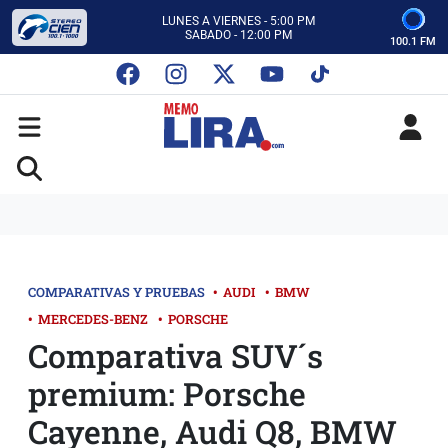
CON MEMO LIRA Y SU EQUIPO
LUNES A VIERNES - 5:00 PM
SABADO - 12:00 PM
100.1 FM
ESCUCHA AUTOS AL CIEN
CON MEMO LIRA Y SU EQUIPO
LUNES A VIERNES - 5:00 PM
SABADO - 12:00 PM
COMPARATIVAS Y PRUEBAS
•
AUDI
•
BMW
•
MERCEDES-BENZ
•
PORSCHE
Comparativa SUV´s
premium: Porsche
Cayenne, Audi Q8, BMW