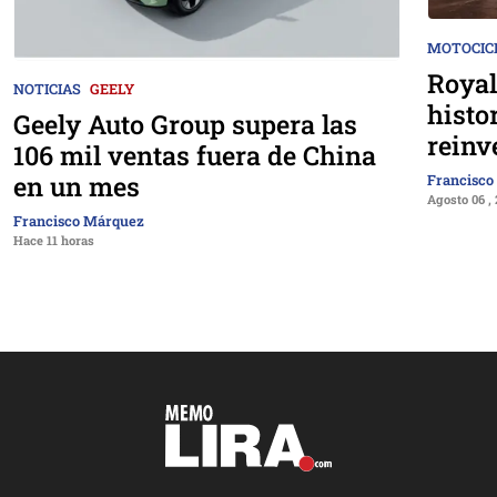
MOTOCIC
Royal
NOTICIAS
GEELY
histo
Geely Auto Group supera las
reinv
106 mil ventas fuera de China
en un mes
Francisco
Agosto 06 ,
Francisco Márquez
Hace 11 horas